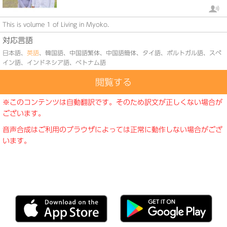
This is volume 1 of Living in Myoko.
対応言語
日本語
、
英語
、
韓国語
、
中国語繁体
、
中国語簡体
、
タイ語
、
ポルトガル語
、
スペ
イン語
、
インドネシア語
、
ベトナム語
※このコンテンツは自動翻訳です。そのため訳文が正しくない場合が
ございます。
音声合成はご利用のブラウザによっては正常に動作しない場合がござ
います。