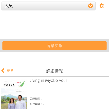
setting
left
詳細情報
戻る
Living in Myoko vol.1
公開期限：-
有効期限：-