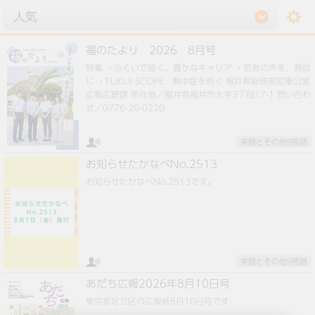
setting
福のたより 2026 8月号
特集 ・ふくいで描く、豊かなキャリア ・若者の声を、県政
に ・FUKUI SCOPE 熱中症を防ぐ 福井県総務部知事公室
広報広聴課 所在地／福井県福井市大手3丁目17-1 問い合わ
せ／0776-20-0220
英語とその他9言語
お知らせたかなべNo.2513
お知らせたかなべNo.2513です。
英語とその他9言語
あだち広報2026年8月10日号
東京都足立区の広報紙8月10日号です