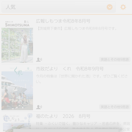
setting
広報しもつま令和8年8月号
【茨城県下妻市】広報しもつま令和8年8月号です。
英語とその他9言語
市政だより くれ 令和8年9月号
今月の特集は「世界に開かれた港」です。ぜひご覧くださ
い。
英語とその他9言語
福のたより 2026 8月号
特集 ・ふくいで描く、豊かなキャリア ・若者の声を、県政
に ・FUKUI SCOPE 熱中症を防ぐ 福井県総務部知事公室